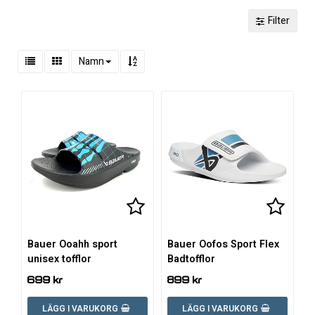
Filter
Namn
Lägg till i favoritlistan
Lägg till i favoritlistan
Lägg ti
Lägg ti
Bauer Ooahh sport
Bauer Oofos Sport Flex
unisex tofflor
Badtofflor
699 kr
899 kr
LÄGG I VARUKORG
LÄGG I VARUKORG