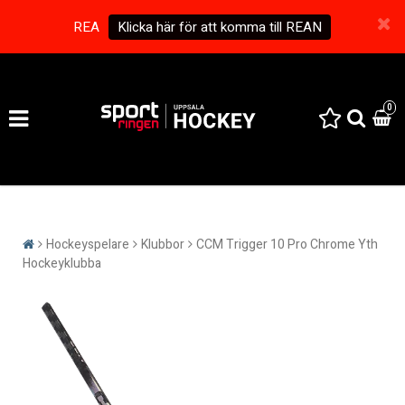
REA
Klicka här för att komma till REAN
0
Hockeyspelare
Klubbor
CCM Trigger 10 Pro Chrome Yth
Hockeyklubba