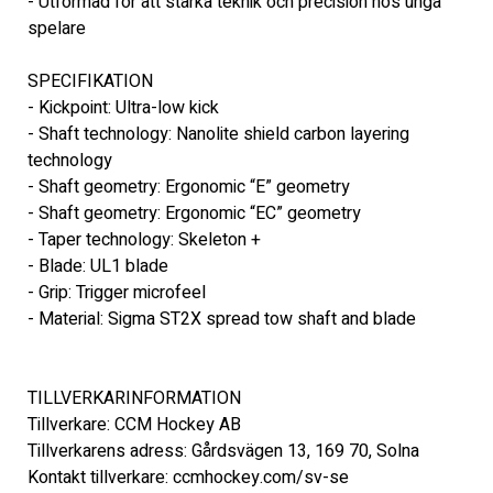
- Utformad för att stärka teknik och precision hos unga 
spelare
SPECIFIKATION 
- Kickpoint: Ultra-low kick
- Shaft technology: Nanolite shield carbon layering 
technology
- Shaft geometry: Ergonomic “E” geometry
- Shaft geometry: Ergonomic “EC” geometry
- Taper technology: Skeleton +
- Blade: UL1 blade
- Grip: Trigger microfeel
- Material: Sigma ST2X spread tow shaft and blade
TILLVERKARINFORMATION 
Tillverkare: CCM Hockey AB 
Tillverkarens adress: Gårdsvägen 13, 169 70, Solna 
Kontakt tillverkare: ccmhockey.com/sv-se