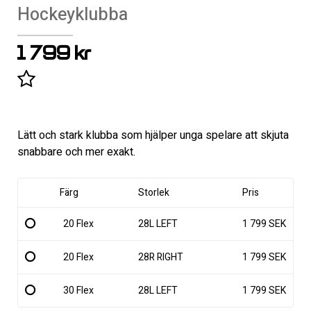
Hockeyklubba
1 799 kr
Lägg till i favoritlistan
Lätt och stark klubba som hjälper unga spelare att skjuta
snabbare och mer exakt.
Färg
Storlek
Pris
20 Flex
28L LEFT
1 799 SEK
20 Flex
28R RIGHT
1 799 SEK
30 Flex
28L LEFT
1 799 SEK